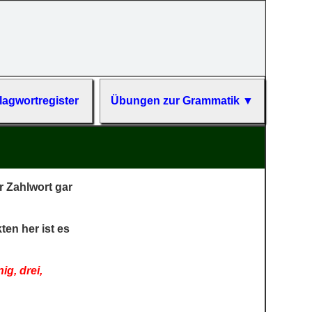
ag­wort­re­gis­ter
Übun­gen zur Gram­matik ▼
 Zahlwort gar
en her ist es
ig, drei,