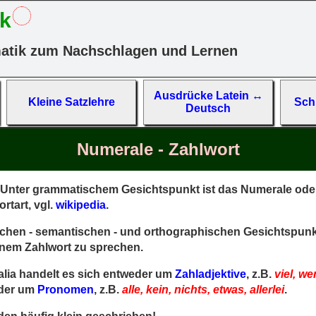
k
atik zum Nachschlagen und Lernen
Aus­drücke La­tein ↔
Kleine Satz­lehre
Schl
Deutsch
Numerale - Zahlwort
Unter grammatischem Gesichtspunkt ist das Numerale oder
rtart, vgl.
wikipedia
.
lichen - semantischen - und orthographischen Gesichtspunkt
einem Zahlwort zu sprechen.
lia handelt es sich entweder um
Zahladjektive
, z.B.
viel, wen
der um
Pronomen
, z.B.
alle, kein, nichts, etwas, allerlei
.