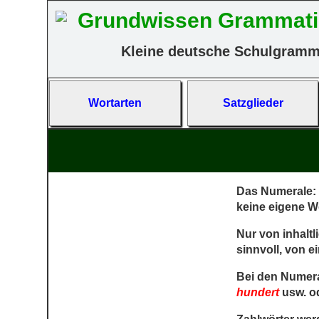
Grundwissen Grammati
Kleine deutsche Schulgramm
Wort­arten
Satz­glieder
Das Numerale: 
keine eigene Wo
Nur von inhalt
sinnvoll, von 
Bei den Numera
hundert
usw. o