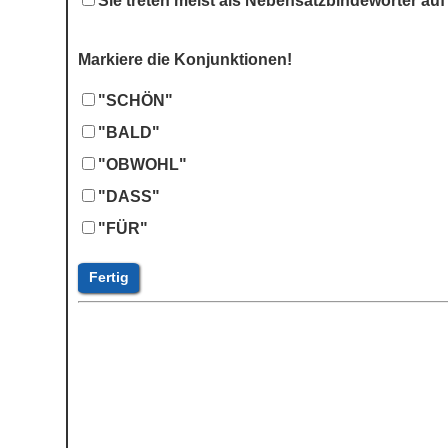
Sie treten meist als Nebensatzbindewörter auf
Markiere die Konjunktionen!
"SCHÖN"
"BALD"
"OBWOHL"
"DASS"
"FÜR"
Fertig