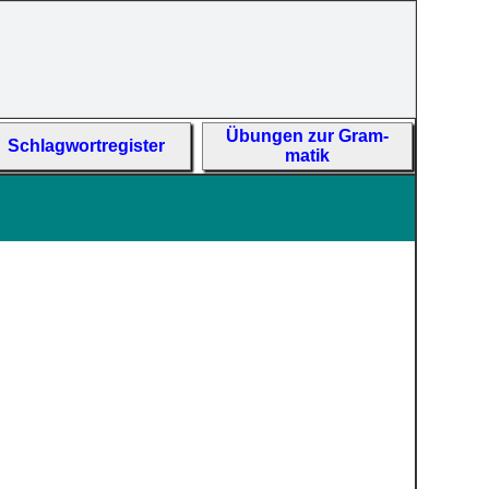
Übun­gen zur Gram­
Schlag­wort­re­gis­ter
matik