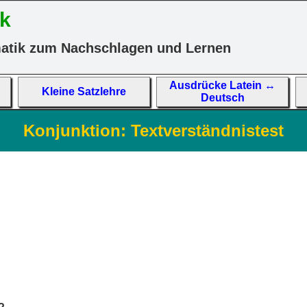
k
atik zum Nachschlagen und Lernen
Aus­drücke La­tein ↔
Kleine Satz­lehre
Deutsch
Konjunktion: Textverständnistest